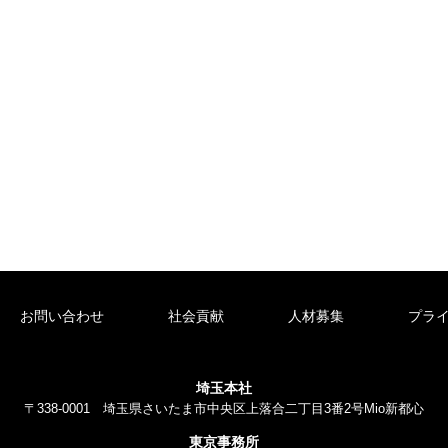
お問い合わせ
社会貢献
人材募集
プラ
埼玉本社
〒338-0001 埼玉県さいたま市中央区上落合二丁目3番2号
Mio新都心
東京事務所